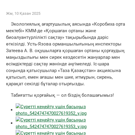
Жм, 10 Қазан 2025
Экологиялық ағартушылық аясында «Коробиха орта
мектебі» КММ-де «Қоршаған ортаны және
биоалуантүрлілікті сақтау» тақырыбында дәріс
өткізілді. Усть-Язова орманшылығының инспекторы
Затеева А. В. оқушыларға қоршаған ортаны қорғаудың
маңыздылығы мен сирек кездесетін жануарлар мен
өсімдіктерді сақтау жөнінде әңгімеледі. Іс-шара
соңында қатысушылар «Таза Қазақстан» акциясына
қатысып, емен ағашы мен шие, итмұрын, сирень,
қарақат секілді бұталар отырғызды.
Табиғатты қорғайық — ол біздің болашағымыз!