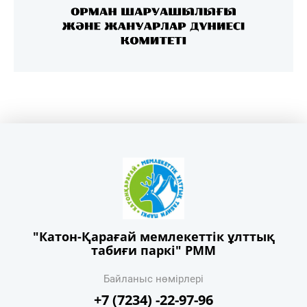
"Катон-Қарағай мемлекеттік ұлттық
табиғи паркі" РММ
Байланыс нөмірлері
+7 (7234) -22-97-96