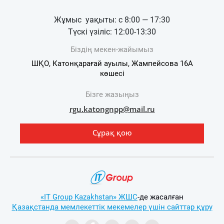
Жұмыс уақыты: с 8:00 — 17:30
Түскі үзіліс: 12:00-13:30
Біздің мекен-жайымыз
ШҚО, Катонқарағай ауылы, Жампейсова 16А
көшесі​​​​​​​​​​​​​​​​​​​​​
Бізге жазыңыз
rgu.katongnpp@mail.ru
Сұрақ қою
«IT Group Kazakhstan» ЖШС
-де жасалған
Қазақстанда мемлекеттік мекемелер үшін сайттар құру