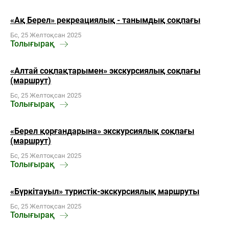
«Ақ Берел» рекреациялық - танымдық соқпағы
Бс, 25 Желтоқсан 2025
Толығырақ
«Алтай соқпақтарымен» экскурсиялық соқпағы
(маршрут)
Бс, 25 Желтоқсан 2025
Толығырақ
«Берел қорғандарына» экскурсиялық соқпағы
(маршрут)
Бс, 25 Желтоқсан 2025
Толығырақ
«Бүркітауыл» туристік-экскурсиялық маршруты
Бс, 25 Желтоқсан 2025
Толығырақ