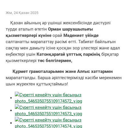
Жм, 24 Қазан 2025
Қазан айының әр үшінші жексенбісінде дәстүрлі
түрде аталып өтетін
Орман шаруашылығы
қызметкерлері күніне
орай
Мәдениет үйінде
салтанатты марапаттау рәсімі өтті. Табиғат байлығын
сақтау мен дамыту ісіне қосқан зор үлестері және адал
еңбектері үшін
Катонқарағай ұлттық паркінің
бірқатар
қызметкерлері
төс белгілермен,
Құрмет грамоталарымен және Алғыс хаттармен
марапатталды. Барша әріптестерімізді кәсіби мерекемен
шын жүректен құттықтаймыз!