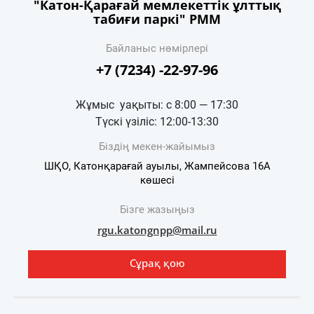
"Катон-Қарағай мемлекеттік ұлттық
табиғи паркі" РММ
Байланыс нөмірлері
+7 (7234) -22-97-96
Жұмыс уақыты: с 8:00 — 17:30
Түскі үзіліс: 12:00-13:30
Біздің мекен-жайымыз
ШҚО, Катонқарағай ауылы, Жампейсова 16А
көшесі​​​​​​​​​​​​​​​​​​​​​
Бізге жазыңыз
rgu.katongnpp@mail.ru
Сұрақ қою