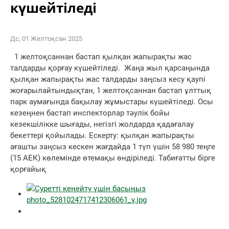
күшейтіледі
Дс, 01 Желтоқсан 2025
1 желтоқсаннан бастап қылқан жапырақты жас
талдарды қорғау күшейтіледі. Жаңа жыл қарсаңында
қылқан жапырақты жас талдарды заңсыз кесу қаупі
жоғарылайтындықтан, 1 желтоқсаннан бастап ұлттық
парк аумағында бақылау жұмыстары күшейтіледі. Осы
кезеңнен бастап инспекторлар тәулік бойы
кезекшілікке шығады, негізгі жолдарда қадағалау
бекеттері қойылады. Ескерту: қылқан жапырақты
ағашты заңсыз кескен жағдайда 1 түп үшін 58 980 теңге
(15 АЕК) көлемінде өтемақы өндіріледі. Табиғатты бірге
қорғайық