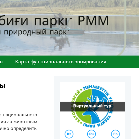
н
Карта функционального зонирования
ды
ов национального
ния за животным
точно определить