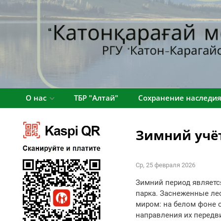
О нас
ТБР "Алтай"
Сохранение наследи
Зимний учё
Ср, 25 февраля 2026
Зимний период являетс
парка. Заснеженные ле
миром: на белом фоне о
направления их передв