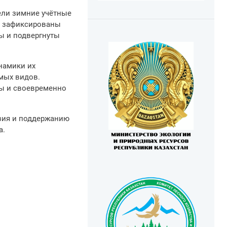
ели зимние учётные
и зафиксированы
ы и подвергнуты
намики их
емых видов.
мы и своевременно
зия и поддержанию
а.