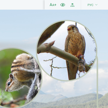
A
+
РУС
A