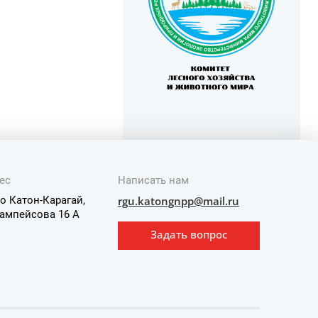
ес
Написать нам
о Катон-Карагай,
rgu.katongnpp@mail.ru
ампейсова 16 А
Задать вопрос