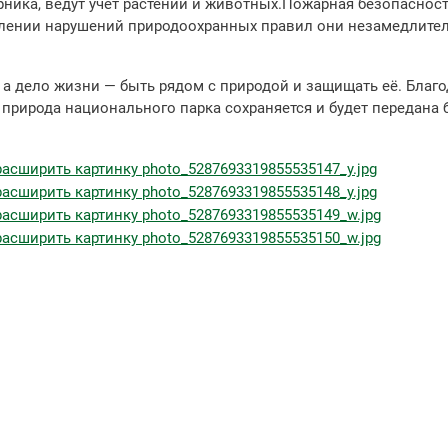
рника, ведут учёт растений и животных.Пожарная безопасност
влении нарушений природоохранных правил они незамедлите
 а дело жизни — быть рядом с природой и защищать её. Благ
 природа национального парка сохраняется и будет передана