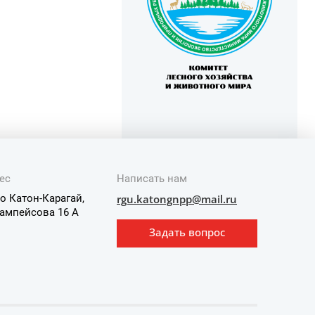
ес
Написать нам
о Катон-Карагай,
rgu.katongnpp@mail.ru
ампейсова 16 А
Задать вопрос