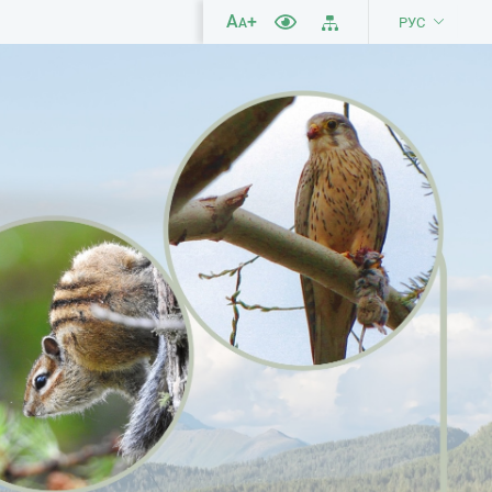
A
+
РУС
A