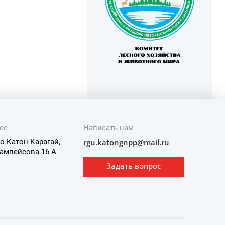
ес
Написать нам
о Катон-Карагай,
rgu.katongnpp@mail.ru
ампейсова 16 А
Задать вопрос