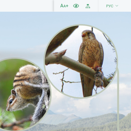
A
+
РУС
A